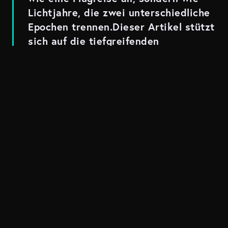
Lichtjahre, die zwei unterschiedliche
Epochen trennen.Dieser Artikel stützt
sich auf die tiefgreifenden
Erkenntnisse des Projekts „Europe
2031“ (live einsehbar unter
europe2031.ai). Ein interdisziplinäres
Autorenteam – bestehend aus Daan
Juijn, Stan van Baarsen, Judith Dada,
Lily Stelling, Philip Fox, Alex
Petropoulos und Michiel Bakker – hat
in diesem Projekt ein schonungsloses
Szenario entworfen. Es ist eine
eindringliche Warnung vor Europas
drohendem Abrutschen in die
technologische, wirtschaftliche und
politische Irrelevanz. Wir haben